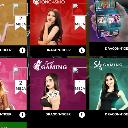
10Rb
5Jt
Baccarat
5Rb
30Jt
1Rb
25Jt
Roulette
1Rb
125Jt
1Rb
25Jt
Sicbo
1Rb
125Jt
10Rb
10Jt
Dragon Tiger
5Rb
30Jt
2
1
1Rb
2Jt
MEJA
MEJA
DAFTAR
M
MASUK
DAFTAR
MASUK
KEMBALI
BALI
KEMBALI
DRAGON-TIGE
DRAGON-TIGE
-TIGER
DRAGON-TIGER
-TIGER
DRAGON-TIGER
Min
Max
Meja
Min
Max
Meja
M
1Rb
20Jt
Baccarat
10Rb
30Jt
Baccarat
1
2Rb
10Jt
Dragon Tiger
10Rb
30Jt
Dragon Tiger
1
2Rb
10Jt
Sicbo
10Rb
30Jt
Roulette
1
10Rb
10Jt
Roulette
10Rb
30Jt
Sicbo
1
2
1
10Rb
20Jt
1Rb
10Jt
MEJA
MEJA
MASUK
DAFTAR
MASUK
DAFTAR
M
BALI
KEMBALI
KEMBALI
-TIGER
DRAGON-TIGER
DRAGON-TIGE
-TIGER
DRAGON-TIGER
DRAGON-TIGE
Min
Max