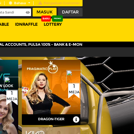
i
Bahasa
Pengaduan Customer
DAFTAR
BARU
PROMO
ABLE
IDNRAFFLE
LOTTERY
L ACCOUNTS, PULSA 100% - BANK & E-MONEY ONLINE 24/7, MINIMAL DEP
Min
Max
Meja
Min
Max
1Rb
5Jt
Baccarat
5Rb
5Jt
1Rb
5Jt
Roulette
1Rb
20Jt
1Rb
5Jt
Sicbo
2Rb
25Jt
1Rb
5Jt
Blackjack
10Rb
50Jt
1
1Rb
5Jt
Wheel
1Rb
1Jt
Dragon Tiger
5Rb
5Jt
1
MEJA
MEJA
DAFTAR
MASUK
KEMBALI
DRAGON-TIGER
DRAGON-TIGER
Meja
Min
Max