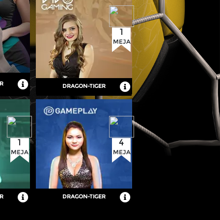
Baccarat
5Rb
30Jt
Roulette
1Rb
30Jt
Blackjack
250Rb
30Jt
Special Games
10Rb
30Jt
1
MEJA
ASUK
DAFTAR
MASUK
KEMBALI
R
R
DRAGON-TIGER
DRAGON-TIGER
in
Max
Meja
Min
Max
Rb
30Jt
Baccarat
5Rb
30Jt
Rb
30Jt
Sicbo
500
250Rb
Rb
30Jt
Roulette
1Rb
300Rb
Rb
30Jt
Dragon Tiger
5Rb
1,9Jt
1
4
Special Games
500
1,9Jt
MEJA
MEJA
ASUK
DAFTAR
MASUK
KEMBALI
R
DRAGON-TIGER
R
DRAGON-TIGER