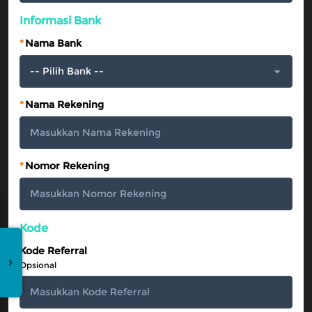
Informasi Bank
*
Nama Bank
*
Nama Rekening
*
Nomor Rekening
Kode
Kode Referral
Opsional