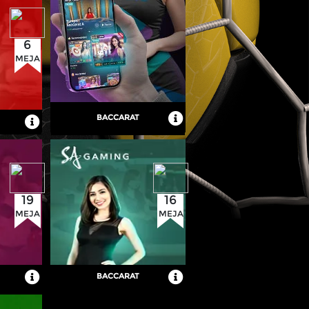
Rb
30Jt
Rb
125Jt
Rb
125Jt
Rb
30Jt
6
MEJA
DAFTAR
MASUK
ASUK
KEMBALI
BACCARAT
BACCARAT
in
Max
Meja
Min
Max
Rb
30Jt
Baccarat
1Rb
30Jt
Rb
30Jt
Dragon Tiger
1Rb
30Jt
Rb
30Jt
Roulette
1Rb
30Jt
Rb
30Jt
Sicbo
1Rb
30Jt
19
16
MEJA
MEJA
ASUK
DAFTAR
MASUK
KEMBALI
BACCARAT
BACCARAT
in
Max