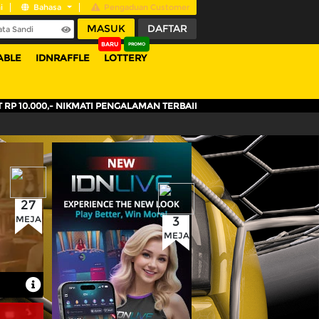
i
Bahasa
Pengaduan Customer
DAFTAR
BARU
PROMO
ABLE
IDNRAFFLE
LOTTERY
 10.000,- NIKMATI PENGALAMAN TERBAIK HANYA DI JARI-JARI ANDA.
in
Max
Meja
Min
Max
Rb
20Jt
Baccarat
1Rb
5Jt
Rb
2Jt
Dragon Tiger
1Rb
5Jt
Rb
20Jt
Roulette
1Rb
5Jt
0Rb
20Jt
Sicbo
1Rb
5Jt
27
0Rb
1Jt
Special Games
1Rb
5Jt
Rb
10Jt
MEJA
3
MEJA
ASUK
in
Max